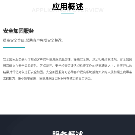
应用概述
APPLICATION OVERVIEW
安全加固服务
提高安全等级,帮助客户完成安全整改。
安全加固服务是为了帮助客户修补信息系统脆弱性、提高安全性、满足相关政策法规。安全加固
通常建立在安全风险评估、等保测评、安全检查等评估或检查工作的结果基础之上，参照评估的
结果对评估对象进行安全加固。安全加固服务可协助客户提高系统抵御外来的入侵和蠕虫病毒袭
击的能力，缩小影响范围，使信息系统长期保持在稳定的安全状态。