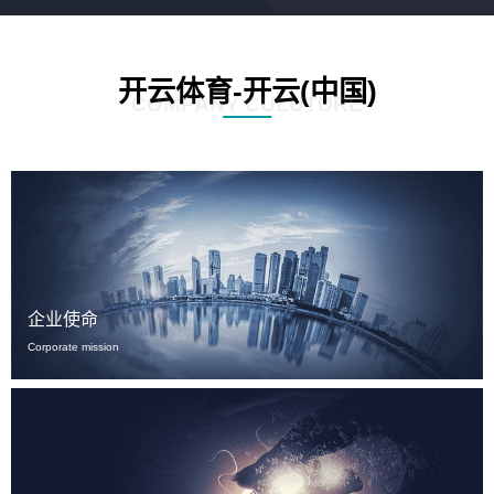
开云体育-开云(中国)
COMPANY CULUTURE
企业使命
Corporate mission