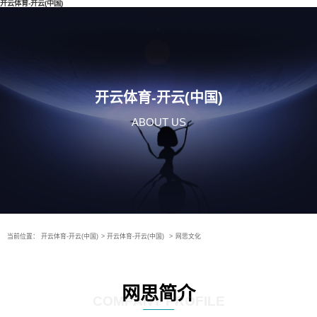
开云体育-开云(中国)
开云体育-开云(中国)
ABOUT US
当前位置：
开云体育-开云(中国)
>
开云体育-开云(中国)
>
网思文化
网思简介
COMPANY PROFILE