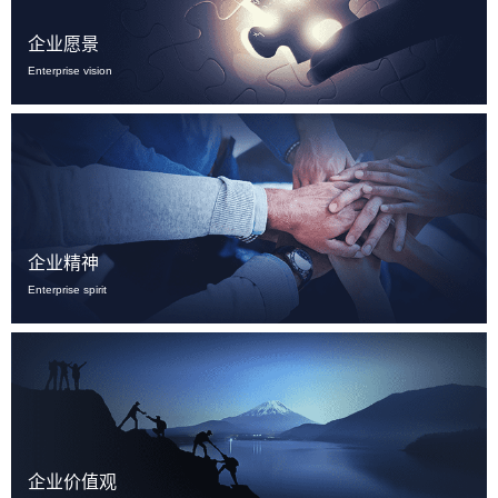
企业愿景
Enterprise vision
企业精神
Enterprise spirit
企业价值观