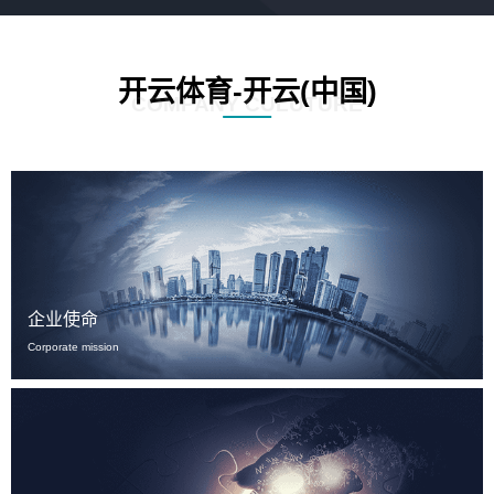
开云体育-开云(中国)
COMPANY CULUTURE
企业使命
Corporate mission