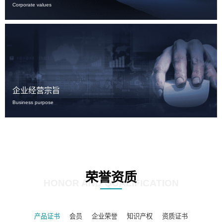
Corporate values
企业经营宗旨
Business purpose
荣誉资质
HONOR AND QUALIFICATION
产品证书
会员
企业荣誉
知识产权
资质证书