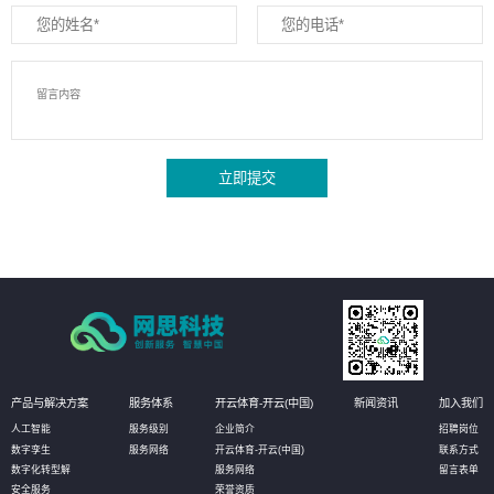
立即提交
产品与解决方案
服务体系
开云体育-开云(中国)
新闻资讯
加入我们
人工智能
服务级别
企业简介
招聘岗位
数字孪生
服务网络
开云体育-开云(中国)
联系方式
数字化转型解
服务网络
留言表单
安全服务
荣誉资质