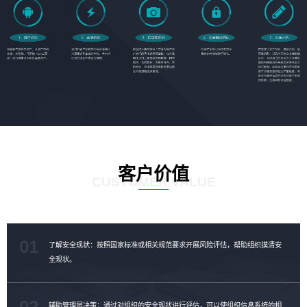
客户价值
CUSTOMER VALUE
01
了解安全现状：按照国家标准或相关规范要求开展风险评估，帮助组织摸清安
全现状。
02
辅助管理层决策：通过对组织的安全现状进行评估，可以使组织信息系统的相