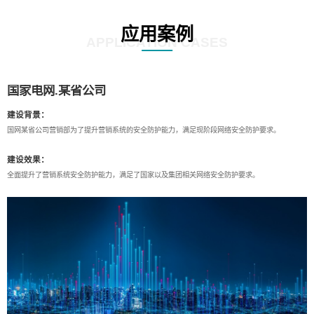
应用案例
APPLICATION CASES
国家电网.某省公司
建设背景：
国网某省公司营销部为了提升营销系统的安全防护能力，满足现阶段网络安全防护要求。
建设效果：
全面提升了营销系统安全防护能力，满足了国家以及集团相关网络安全防护要求。