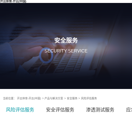
开云体育-开云(中国)
安全服务
SECURITY SERVICE
当前位置：
开云体育-开云(中国)
>
产品与解决方案
>
安全服务
>
风险评估服务
风险评估服务
安全评估服务
渗透测试服务
应