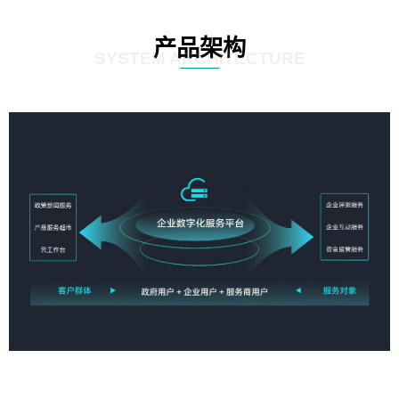
产品架构
SYSTEM ARCHITECTURE