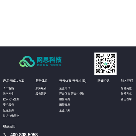
03
客户可以更加精准地定位业务系统中的瓶颈问题，发现性能瓶颈和资源瓶颈，
并从根本上解决问题，提升业务系统的可扩展性和效率。
04
客户可以更全面了解自身业务系统的优劣势和风险点，更好地制定合理的架构
设计和对策方案，在云原生程度上持续提升，提高业务系统的可靠性和稳定
性。
产品与解决方案
服务体系
开云体育-开云(中国)
新闻资讯
加入我们
人工智能
服务级别
企业简介
招聘岗位
数字孪生
服务网络
开云体育-开云(中国)
联系方式
数字化转型解
服务网络
留言表单
安全服务
荣誉资质
运维服务
企业风采
技术咨询服务
联系我们
400-808-5058