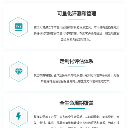
可量化评测和管理
模型为其建立了可量化的指标体系和评测工具，可以使得云原生能力
的评估和管理变得可量化和可管理，帮助客户更加细致、精准地掌握
云原生能力的发展情况。
定制化评估体系
模型根据电信行业IT业务系统的特点进行定制化评估体系设计，为客
户量身打造适合自身业务的云原生能力评估和管理方案。
全生命周期覆盖
型横向涵盖了云原生能力的全生命周期，从前期规划、架构设计、开
发、测试、集成、部署到运维和管理全方位的评估和管理，为客户提