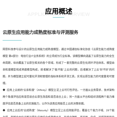
应用概述
APPLICATION OVERVIEW
云原生应用能力成熟度标准与评测服务
网思科技参与设计的云原生应用能力成熟度模型，通过中国通信标准化协会《云原生能力成熟度
模型 第4部分：电信行业IT业务系统》的立项成为行业标准。该模型横向涵盖了云原生能力的全生
命周期，纵向覆盖了云原生相关的各个领域，形成了一套完整的云原生化闭环评估体系。模型由
亲和度模型和成熟度模型构成，前者解决了“能不能”上云的问题，后者解决了上云“好不好”的问
题，并为模型建立起可量化评测和管理的指标体系和评测工具，实现云原生能力的可度量和可管
理。
◆ 应用上云前的“云亲和度”（Affinity）模型立足上云可行性评估，一方面从业务需求、技术架构
两个角度评估应用是否适合云原生改造和是否适合上云；另一方面从平台和组织流程两个能力维
度评估是否具备上云的实施能力，以作为该类应用能否上云的决策依据。
◆ 应用上云后的“云成熟度”（Maturity）模型立足上云后效能评估，覆盖七个能力子域、28个能