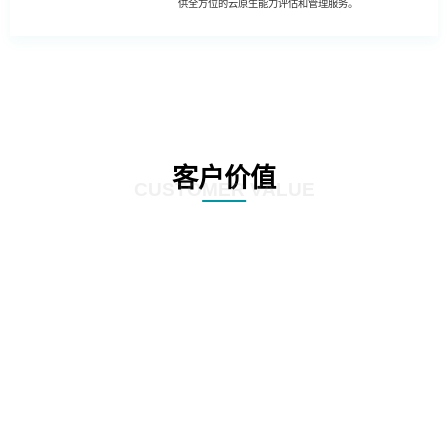
供全方位的云原生能力评估和管理服务。
客户价值
CUSTOMER VALUE
01
客户可以更全面地进行业务创新和升级，利用云原生能力提升业务系统的智能
化、数据化和数字化，推动业务创新和升级，提高企业的竞争力和市场占有
率。
02
客户可更全面了解自身业务系统的运维成本和流量成本，从而制定合理的成本
管理策略和投入计划，降低云上运行成本，并实现成本的可持续管理。