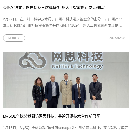
扬帆AI浪潮，网思科技三度蝉联“广州人工智能创新发展榜单”
2月27日，在广州市科学技术局、广州市科技进步基金会的指导下，广州产业
发展研究院与广州科技金融集团共同揭晓了“2024广州人工智能创新发展榜
单”。网思科技凭借其在人工智能领域的卓越成就，三度荣登该榜单，并荣获
“最具市场价值企业”称号，充分展现其在人工智能创新应用场景中的示范引领
MORE >
2025/02/28
作用。图为网思科技荣获“最具市
MySQL全球总裁到访网思科技，共绘开源技术合作新蓝图
1月16日，MySQL全球总裁 Ravi Bhatnagar先生到访网思科技，双方就数据库开