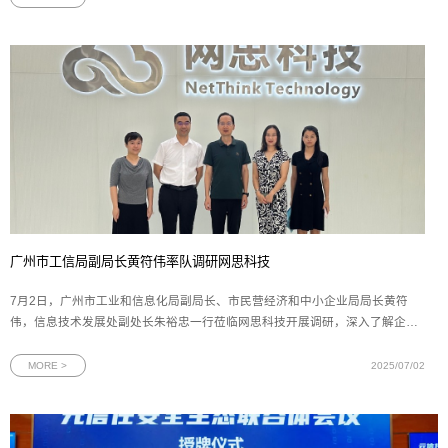
二）上台领奖广州市工业和信
广州市工信局副局长黄符伟率队调研网思科技
7月2日，广州市工业和信息化局副局长、市民营经济和中小企业局局长黄符
伟，信息技术发展处副处长朱裕忠一行莅临网思科技开展调研，深入了解企业
在人工智能、数字孪生和网络安全领域的发展成果与未来规划。网思科技副总
裁黄朝晖陪同调研并作工作汇报。调研座谈会上，副总裁黄朝晖向广州市工信
MORE >
2025/07/02
局领导全面汇报了网思科技的整体