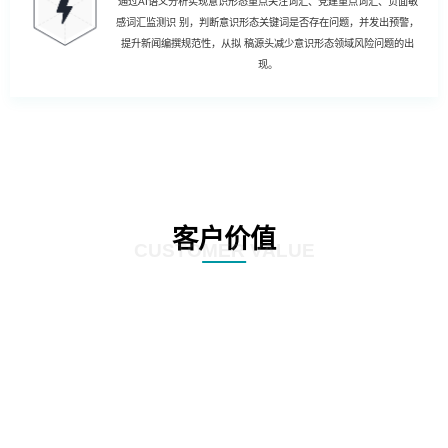
通过AI语义分析实现意识形态重点关注词汇、党建重点词汇、负面敏
感词汇监测识 别，判断意识形态关键词是否存在问题，并发出预警，
提升新闻编撰规范性，从拟 稿源头减少意识形态领域风险问题的出
现。
客户价值
CUSTOMER VALUE
01
强化风险控制：AI智慧风控技术能够通过对新闻公文内容的深度分析和挖掘，
发现潜在的风险点，如敏感信息泄露、政策误读等。通过及时预警和提醒，帮
助客户规避潜在风险，确保新闻公文的准确性和合规性。