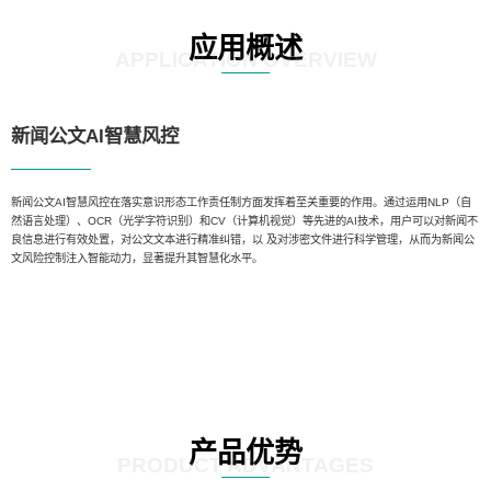
应用概述
APPLICATION OVERVIEW
新闻公文AI智慧风控
新闻公文AI智慧风控在落实意识形态工作责任制方面发挥着至关重要的作用。通过运用NLP（自
然语言处理）、OCR（光学字符识别）和CV（计算机视觉）等先进的AI技术，用户可以对新闻不
良信息进行有效处置，对公文文本进行精准纠错，以 及对涉密文件进行科学管理，从而为新闻公
文风险控制注入智能动力，显著提升其智慧化水平。
产品优势
PRODUCT ADVANTAGES