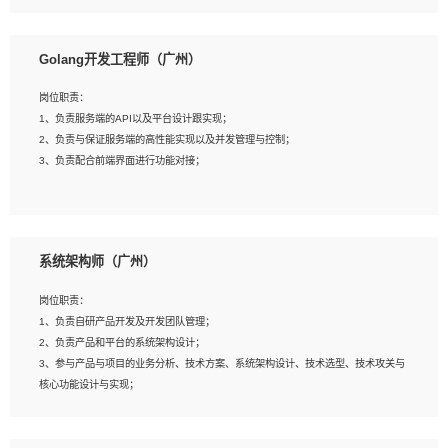
8、具有HCIE/H3CIE/VMware/阿里云等云计算方向认证者优先；
岗位要求：
1、本科以上相关专业毕业，拥有三年以上相关数据工作经验经验。
Golang开发工程师（广州）
2、熟悉PostgreSQL、redis、MongoDB、ElasticSearch等开源数据库运维管理，
拥有开发经验优先。
岗位职责：
3、熟悉Oracle、MySQL、SQLServer中一种或多种优先。
1、负责服务端的API以及平台设计跟实现；
4、熟悉Hadoop、HBASE、Spark等大数据平台优先。
2、负责与保证服务端的高性能实现以及并发管理与控制；
5、熟悉linux或任意一种unix操作系统，如有较强操作系统侧工作经验者优先。
3、负责配合前端界面进行功能对接；
6、具备丰富的项目实施经验，较强的自我学习能力。
7、责任心强，为人友好，沟通能力强，具有良好的团队意识。
岗位要求：
1、本科及以上学历，计算机相关专业；
系统架构师（广州）
2、1年以上Golang开发工作经验，能独立完成相应项目开发；
3、基础扎实、熟悉数据结构与算法，熟悉多线程、多进程、IO复用等并发编程思维
岗位职责：
与实现，熟悉常用开源框架及设计模式；
1、负责自研产品开发及开发团队管理；
4、熟悉Golang、连接池、消息队列等组件使用、熟悉后端开发、测试、调试流程
2、负责产品和平台的系统架构设计；
跟工具使用；
3、参与产品与项目的业务分析、技术方案、系统架构设计、技术选型、技术攻关与
5、对技术有激情，喜欢钻研，能快速接受和掌握新技术，学习能力和工作责任心
核心功能设计与实现；
强，良好的沟通表达能力和团队协作能力。
4、根据业务及技术发展，做前瞻性的技术分析、研究及应用；
5、根据业务架构设计与业务需求，上接业务设计下接系统设计，编写系统概要设
计，指导技术骨干进行系统详细设计。