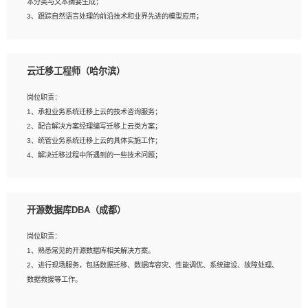
本分类与文本摘要生成；
5、沟通表达能力强，具备团队协作能力。
3、跟踪自然语言处理的前沿技术和业界先进的模型应用；
4、负责问答系统的搭建和知识图谱的建立；
云迁移工程师（哈尔滨）
岗位要求：
1、1年及以上自然语言处理方向研究或工作经验，统招本科及以上学历；
岗位职责：
2、熟悉tensorflow，keras，pytorch等常规深度学习框架，快速根据客户需求实现
1、承担业务系统迁移上云的技术咨询服务；
有效的模型；
2、配合解决方案经理编写迁移上云类方案；
3、熟悉掌握至少一种编程语言，如：Python，Java；
3、统管业务系统迁移上云的具体实施工作；
4、 熟悉NLP相关算法与实现；
4、解决迁移过程中所遇到的一些技术问题；
5、至少有一次及以上问答系统的项目实践，熟悉问答系统全流程开发者优先；
6、有较强的问题分析和处理能力，良好的团队合作意识；
7、 参与过相关竞赛或科研项目者优先。
岗位要求：
开源数据库DBA（成都）
1、专科及以上学历，三年以上工作经验，计算机等相关专业；
2、具备常见业务系统资源评估、部署优化和故障排查的能力；
岗位职责：
3、熟悉常见操作系统、存储、网络、 IO 等相关原理；
1、熟悉常见的开源数据库相关解决方案。
4、具有迁移工具实操经验，具备P2V、V2V迁移能力；
2、进行现场服务，包括数据迁移、数据库容灾、性能调优、系统建设、故障处理、
5、熟练华为、VMware虚拟化、云计算及云存储技术；
数据救援等工作。
6、熟悉主流数据库、应用服务器、中间件部署架构和运维方法；
7、具备资源池迁移、应用及数据迁移、异构数据迁移相关经验；