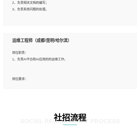
2、负责相关文档的编写；
4、善于沟通，具有良好的团队合作精神和协作能力。
3、负责系统问题的处理。
5、必须有实际的生产环境系统维护经验。
6、有中国移动安全态势系统相关项目经验优先考虑。
岗位要求：
1、精通java编程，熟悉vue和jsp编程；
运维工程师（成都/昆明/哈尔滨）
2、熟悉linux命令；
3、熟练使用springmvc、springcloud、webservice等框架进行开发；
岗位职责：
4、熟练使用oracle、mysql进行开发；
1、负责AI平台和AI应用的的运维工作。
5、熟悉流程开发如使用activiti；
6、计算机相关专业本科以上学历，3年以上开发工作经验。
岗位要求：
1、计算机相关专业，大专以上学历，2年以上开发运维工作经验；
2、必须具备的能力：有丰富的运维开发和K8S运维经验；熟悉K8S、Git、docker
等相关工具使用；熟练掌握Linux环境下的Shell语言 ；工作责任感强、具有良好的
沟通能力、服务意识；
3、掌握Linux环境下的Python编程语言；
社招流程
4、掌握DevOps思想、方法和流程。Jenkins工具使用；
SOCIAL RECRUITMENT PROCESS
5、掌握常见中间件配置与优化，如mysql、nginx等；
6、掌握服务器的维护，熟悉linux系统的常用操作；
7、掌握和第三方系统API接口的维护操作，和安全漏洞扫描的修复工作。