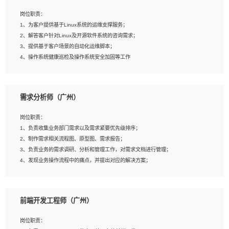
3、能对影片后期进行整体调色控制，具备一定审美感；
岗位职责：
4、在剪辑上会思考，有一定编导思维；
1、为客户提供基于Linux系统的运维支撑服务；
5、踏实， 勤奋，愿意在工作中不断学习，提高自我；
2、解答客户针对Linux及开源软件系统的咨询需求；
6、能与同事友好相处。
3、提供基于客户场景的自动化运维脚本；
4、操作系统健康巡检及操作系统安全加固等工作
岗位要求：
需求分析师（广州）
1、全日制本科计算机相关专业毕业，3年以上相关工作经验；
2、精通linux操作系统的运行维护，具有故障处理的能力
岗位职责：
3、熟练使用脚本语言，shell/python任一种，熟练使用Ansible
1、负责收集业务部门需求以及需求紧要优先级排序；
4、熟悉linux常见服务、中间件的基本原理、部署以及故障处理，如：Mysql、
2、制作需求相关流程图、原型图、需求报告；
Apache、Nginx、Zabbix、Kafka等
3、负责业务的需求调研、分析和管理工作，对需求文档进行管理；
5、熟悉主流虚拟化技术，如：VMware、KVM
4、发现业务操作流程中的痛点，并提出对应的解决方案；
6、具备网络方面的基础知识，熟悉常见的网络协议，如TCP/IP，转发原理，路由优
5、完成其他上级领导交予的任务和工作。
先级等
7、了解容器技术，熟悉docker或podman
8、有良好的文档编写能力和沟通能力，有RHCE证书优先
前端开发工程师（广州）
岗位要求：
1、本科以上学历，一年以上需求分析相关经验者优先；
岗位职责：
2、熟悉产品及需求规划工具，如:Axure、Xmind、MS Project等；