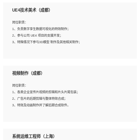
1、全日制本科相关专业，具有相关开发经验?年以上；
UE4技术美术（成都）
2、熟练掌握 Unity3D 程序开发，精通 C# 语言开发；
3、具有大量插件的使用调试经历，开发测试过 UWP 端程序者优先；
岗位职责：
4、有良好的沟通能力和团队合作意识；
1、负责数字孪生数据可视化的特效制作；
5、开发过 HoloLens 程序者优先。
2、参与公司 UE4 项目的支援开发；
3、特殊情况下参与3D模型 制作及其他相关制作；
岗位要求：
1、全日制本科以上学历，美术、动画相关专业毕业，具有相关效果制作经验2年以
视频制作（成都）
上；
2、熟练掌握 Particle 或 Niagara 制作特效模块；
岗位职责：
3、想象力丰富, 有一定的艺术审美深度；
1、各类企业宣传片视频的剪辑和片头片尾包装；
4、有良好的场景特效搭建功底；
2、广告片的后期剪辑与整体特效合成；
5、熟悉 3Ds Max 或者 Maya；
3、特效及动画制作并了解后期合成软件。
6、有良好的沟通能力和团队合作意识；
7、参与过建筑结构表现相关项目者优先
岗位要求：
1、热爱影视，责任心强，有强烈的兴趣和后期制作的主观能动性；
系统运维工程师（上海）
2、熟练使用After Effect、Photo Shop、熟练掌握视频剪辑和特效包装软件；