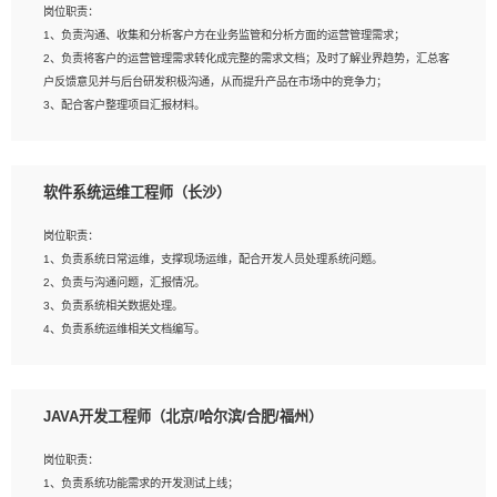
岗位职责：
建深度学习系统环境；
1、负责沟通、收集和分析客户方在业务监管和分析方面的运营管理需求；
4、熟悉OPENCV、HALCON等常用图像处理软件，熟练进行图像处理；
2、负责将客户的运营管理需求转化成完整的需求文档；及时了解业界趋势，汇总客
5、熟悉主流的分类算法、聚类算法和关联分析算法原理，能熟练使用神经网络算法
户反馈意见并与后台研发积极沟通，从而提升产品在市场中的竞争力；
的进行业务建模；
3、配合客户整理项目汇报材料。
6、对OCR领域有深入的研究，熟悉模型调参，压缩和整型化方法；
7、熟悉mysql、oracle、MongoDB、redis等其中一种数据库使用。
岗位要求：
软件系统运维工程师（长沙）
1、3年以上运营或解决方案的工作经验。
2、具备良好的逻辑能力、沟通能力和文字处理能力，能够从海量数据中发现关键特
岗位职责：
征，可独立提出完整的优化方案,并推动方案执行达成结果；熟练使用PPT、
1、负责系统日常运维，支撑现场运维，配合开发人员处理系统问题。
WORD、EXCEL等办公软件；
2、负责与沟通问题，汇报情况。
3、深入理解公司各项AI产品和技术信息；具有较强的文档编写能力，能独立撰写
3、负责系统相关数据处理。
PPT、方案建议书等，面试时需携带个人制作的专业PPT文件进行展示。
4、负责系统运维相关文档编写。
5、负责现场对接客户，沟通事项。
JAVA开发工程师（北京/哈尔滨/合肥/福州）
岗位要求：
1、计算机相关专业本科以上学历，1年以上软件系统运维经验。
岗位职责：
2、精通linux命令。
1、负责系统功能需求的开发测试上线；
3、熟悉oracle、mysql 数据库。