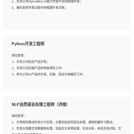
1、负责公司AlphaMind AI能力开放平台的前端开发；
3、具备良好的交流协调能力，有较强的责任感、工作积极主动；
2、编写系统开发过程中的相遇开发文档；
4、有较强的系统需求分析、文档编写能力、沟通能力；
5、具备与多团队合作的经验，良好团队协作精神；
岗位要求：
1、全日制本科及以上学历，计算机相关专业毕业，一年以上前端开发工作经验；
2、熟练掌握HTML、CSS、JavaScript等web相关技术；
Python开发工程师
3、熟悉react/vue/angular任何一种前端框架，熟悉react优先；
4、熟悉webpack配置和git操作；
岗位职责：
5、善于沟通，具有团队意识；
1、负责公司后台产品开发；
2、负责公司后端产品的性能调优工作；
3、参与公司AI产品的开发、实施、测试文档编写工作。
岗位要求:
1、计算机相关专业，本科及以上学历，2年以上后端开发经验，有过运营商项目经
NLP自然语言处理工程师（济南）
验的更佳；
2、熟练python编程语言，熟悉服务端开发流程，熟悉常见的算法和数据结构；
岗位职责：
3、熟悉数据库开发，熟悉Mysql、Oracle、MongoDb数据库应用开发其中一种；
1、负责相关算法的设计与实现，主要包括自然语言处理、通用机器学习算法；
4、熟悉Python Wed框架（Django/Flask...）代码能力优秀，熟悉编码规范和具备
2、负责大规模文本数据库处理，包括生文本预处理，句法分析，命名实体识别，文
良好的文档编写能力）；