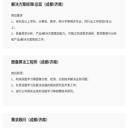
解决方案经理/总监（成都/济南）
岗位要求
岗位要求：
1、本科及以上学历，计算机、数学、统计学等相关专业，同行业工作经验5年以
1、全日制统招本科及以上学历，计算机相关专业毕业，5年以上开发工作经验；
上；
2、具有扎实的java编程功底和良好的编码习惯，有分布式、多线程及高并发系统开
2、具备需求分析、产品/解决方案策划能力，可独立完成需求调研、需求整理与分析
发经验和性能调优经验尤佳；熟悉JVM调优；掌握基础中间件、基础架构方案和云
和产品/解决方案规划工作；
平台、云产品功能特性，熟练使用相关平台的功能和了解其背后实现机制；
3、逻辑缜密，对用户产品/解决方案体验敏感，对数据敏感，有产品/解决方案意
3、精通主流开发框架经验，精通一门主流开发语言；熟悉主流开源框架源码；
识，有主见，以数据为驱动，以结果为导向；
4、具有一定的大中型项目参与经验，有中间件、基础组件和框架的研发经验，具备
4、具有丰富的AI产品/解决方案解决方案经验，能够针对客户的需求，快速响应输出
研发管理流程建设经验；
图像算法工程师（成都/济南）
相关的解决方案，包括视频分析、图像识别、NLP、OCR、机器学习等；
5、熟悉Spring、Mybatis等开源框架和常用apache组件,熟悉Web服务端开发的各
5、具备AI技术背景，掌握TensorFlow、PyTorch、Spark MLlib、SK-Learn等常见
种常用框架和技术Springboot、Shiro、springcloud等；熟悉Linux常用命令和了解
岗位职责：
AI算法框架，对人脸识别、目标检测、图像识别、OCR、NLP等AI算法有深刻理
常用脚本语言，较丰富的线上系统运维经验，复杂问题排查思路清晰。
1、利用深度学习等图像分类、检测、分割技术解决业务问题；
解。具有AI平台级产品/解决方案从业经验者优先。具有大数据技术背景者优先；
2、负责深度学习及算法加速的相关研究及开发工作；
6、具备良好的客户意识与沟通能力，善于学习思考、创新与团队协作，认真负责、
3、进行公司相关业务的深度学习等前瞻技术研究。
执行力与抗压力强。
岗位要求：
1、统招本科以上学历，图形图像、计算机或数学相关专业；
需求顾问（成都/济南）
2、2年以上图像处理开发经验，熟悉python和spark开发；
3、熟练使用TensorFlow、Theano、Keras 及 Caffe 任意一种主流深度学习框架搭