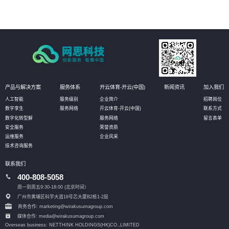
产品与解决方案
服务体系
开云体育-开云(中国)
新闻资讯
加入我们
人工智能
服务级别
企业简介
招聘岗位
数字孪生
服务网络
开云体育-开云(中国)
联系方式
数字化转型解
服务网络
留言表单
安全服务
荣誉资质
运维服务
企业风采
技术咨询服务
联系我们
400-808-5058
周一到周五9:30-18:00 (北京时间）
广州市黄埔区科学大道18号芯大厦B2栋1-2层
商务合作: marketing@wirakusumagroup.com
媒体合作: media@wirakusumagroup.com
Overseas business: NETTHINK HOLDINGS(HK)CO.,LIMITED