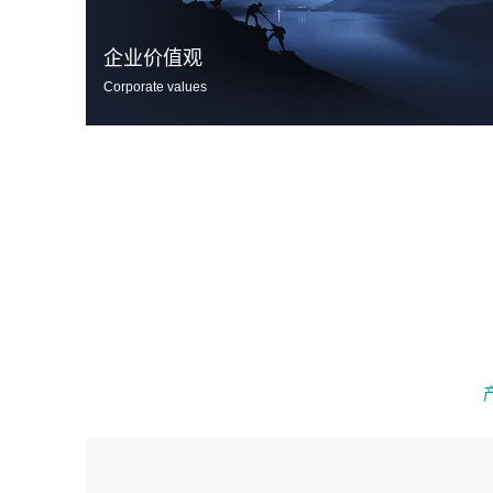
企业价值观
Corporate values