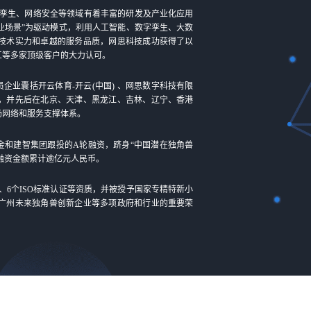
孪生、网络安全等领域有着丰富的研发及产业化应用
业场景”为驱动模式，利用人工智能、数字孪生、大数
技术实力和卓越的服务品质，网思科技成功获得了以
工等多家顶级客户的大力认可。
员企业囊括开云体育-开云(中国) 、网思数字科技有限
，并先后在北京、天津、黑龙江、吉林、辽宁、香港
场网络和服务支撑体系。
基金和建智集团跟投的A轮融资，跻身“中国潜在独角兽
，融资金额累计逾亿元人民币。
C、6个ISO标准认证等资质，并被授予国家专精特新小
广州未来独角兽创新企业等多项政府和行业的重要荣