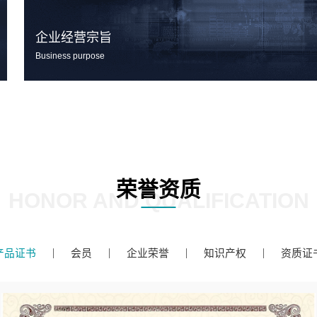
企业经营宗旨
Business purpose
荣誉资质
HONOR AND QUALIFICATION
产品证书
会员
企业荣誉
知识产权
资质证