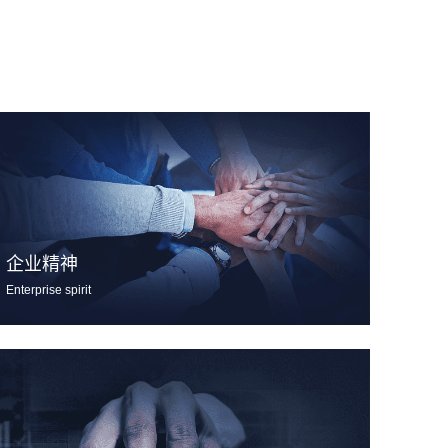
企业精神
Enterprise spirit