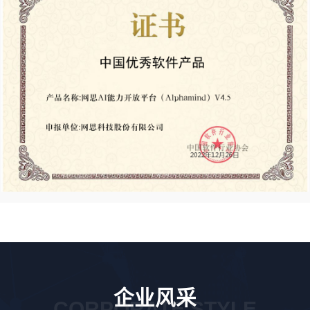
企业风采
CORPORATE STYLE