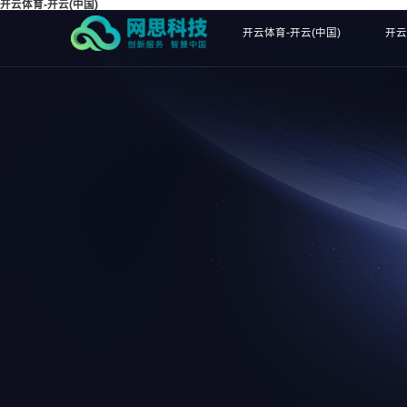
开云体育-开云(中国)
开云体育-开云(中国)
开云