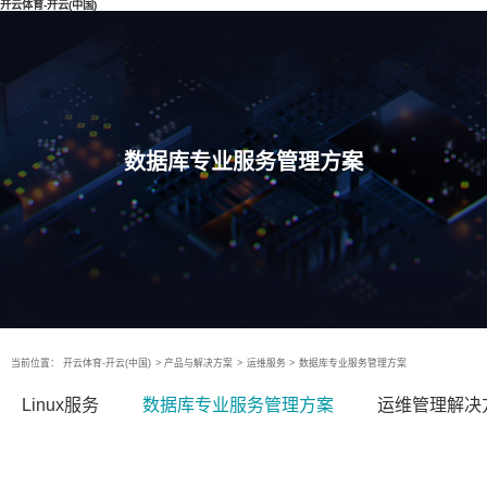
开云体育-开云(中国)
数据库专业服务管理方案
当前位置：
开云体育-开云(中国)
>
产品与解决方案
>
运维服务
>
数据库专业服务管理方案
Linux服务
数据库专业服务管理方案
运维管理解决