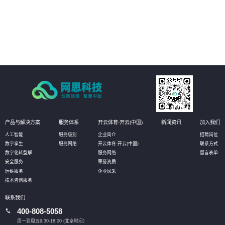
的备份、恢复和保护，防止不必要的数据损失。
04
提供全方位的数据库管理服务，包括数据库设计、部署、监控、维护和优化等
环节，确保数据库系统的稳定运行，提高业务可用性和数据安全。
产品与解决方案
服务体系
开云体育-开云(中国)
新闻资讯
加入我们
人工智能
服务级别
企业简介
招聘岗位
数字孪生
服务网络
开云体育-开云(中国)
联系方式
数字化转型解
服务网络
留言表单
安全服务
荣誉资质
运维服务
企业风采
技术咨询服务
联系我们
400-808-5058
周一到周五9:30-18:00 (北京时间）