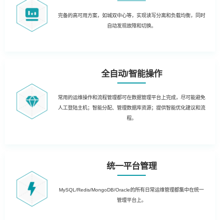
完备的高可用方案，如城双中心等，实现读写分离和负载均衡，同时
自动发现故障和切换。
全自动/智能操作
常用的运维操作和流程管理都可在数据管理平台上完成，尽可能避免
人工登陆主机；智能分配、管理数据库资源；提供智能优化建议和流
程。
统一平台管理
MySQL/Redis/MongoDB/Oracle的所有日常运维管理都集中在统一
管理平台上。